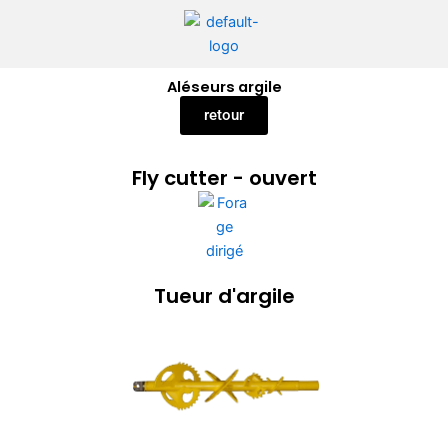
Aller
au
contenu
Aléseurs argile
retour
Fly cutter - ouvert
Tueur d'argile