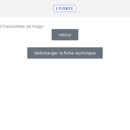
Aller
au
contenu
Chaussettes de tirage
retour
télécharger la fiche technique