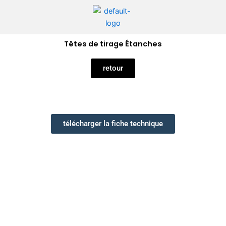
Aller
au
contenu
Têtes de tirage Étanches
retour
télécharger la fiche technique